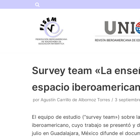
Saltar
al
contenido
Survey team «La enseñ
espacio iberoamerica
por
Agustín Carrillo de Albornoz Torres
3 septiembr
El equipo de estudio (“survey team») sobre l
iberoamericano, cuyo trabajo se presentó y d
julio en Guadalajara, México difunde el docu